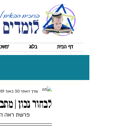
לומדים 
דף הבית
בלוג
'משננ
עורך האתר
30 באוג׳ 2019
לבחור נכון | מת
פרשת ראה התש