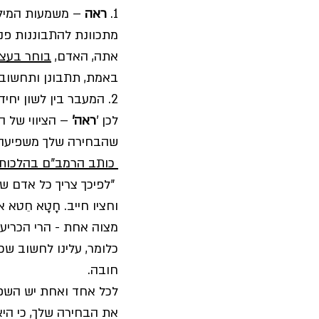
1. 
ראה
 – משמעות המילה
מתכוונת להתבוננות פני
אתה, האדם, 
בוחר בעצ
באמת, תתבונן ותחשוב,
2. המעבר בין לשון יח
לכן '
ראה'
 – הציווי של 
שהבחירה שלך משפיעה ר
 כותב הרמב"ם בהלכות תשובה: 
 "לפיכך צריך כל אדם שי
וחציו חייב. חָטָא חֵט
מצוה אחת - הרי הכריע 
כלומר, עלינו לחשוב שכ
חובה. 
לכל אחד ואחת יש השפעה
את הבחירה שלך, כי היא