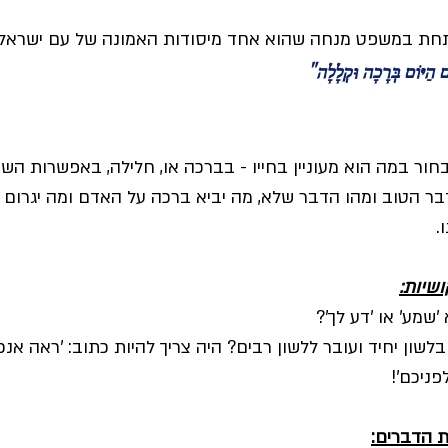
חת במשפט מנחה שהוא אחד מיסודות האמונה של עם ישראל:
 הַיּוֹם בְּרָכָה וּקְלָלָה" 
ור במה הוא מעוניין בחייו - בברכה או, חלילה, באפשרות השני
בר הטוב ומהו הדבר שלא, מה יביא ברכה על האדם ומה יגרום ל
.
שיות:
לשון יחיד ועובר ללשון רבים? היה צריך להיות כתוב: 'ראה אנכי נ
פניכם'!
ת הדברים: