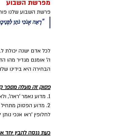
מפרשת השבוע
פרשת השבוע שלנו פות
"רְאֵה אָנֹכִי נֹתֵן לִפְנֵיכֶם
לכל אדם ישנה יכולת לבח
ה' אומנם מגדיר מהו הד
הבחירה היא בידינו שלנו
פסוק זה מעלה מספר קו
1. מדוע נאמר 'ראה', ולא 'שמע' או 'דע לך'?
2. מדוע הפסוק מתחיל ב
לחלופין 'ראו אנכי נותן ל
כעת ננסה להבין יחד א