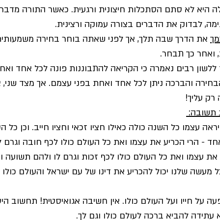
 היא לא סתם הסתכלות חיצונית ורגעית. כאשר התורה מדברת 
מה, לבדוק את הדברים בצורה עמוקה ורצינית. 
מך
 את הדרך שבה תלך, אך לפני שאתה בוחר בחירה משמעותית
 ואחר כך תבחר.
יד ללשון רבים נאמרה כי הקריאה להתבוננות פונה לכל אחד ואח
הבחירה והברכה ניתן לכל אחד ואחת בפני עצמם. אך מצד שני, 
ק עליך! 
ראה עצמו כל השנה כולה כאילו חציו זכאי וחציו חייב. וכן כל הע
א אחד - הרי הכריע את עצמו ואת כל העולם כולו לכף חובה וגרם
את עצמו ואת כל העולם כולו לכף זכות וגרם לו ולהם תשועה וה
ל מעשה שלנו יכול להכריע את דינו של עם ישראל והעולם כולו ל
 על חייו ועל העולם כולו. אין חשיבה אגואיסטית! תחשוב הי
 עתידה להביא ברכה לעולם כולו וגם לך.