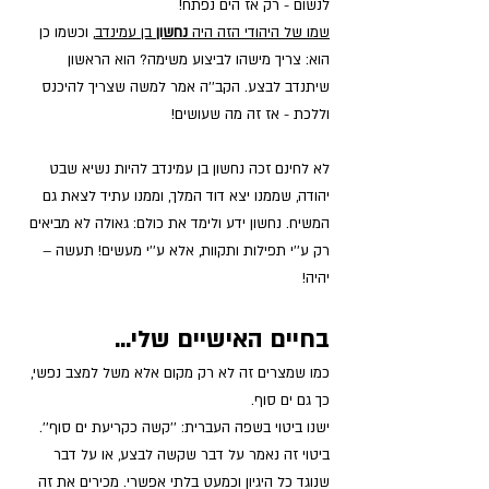
לנשום - רק אז הים נפתח!
שמו של היהודי הזה היה 
נחשון
 בן עמינדב
, וכשמו כן 
הוא: צריך מישהו לביצוע משימה? הוא הראשון 
שיתנדב לבצע. הקב''ה אמר למשה שצריך להיכנס 
וללכת - אז זה מה שעושים!
לא לחינם זכה נחשון בן עמינדב להיות נשיא שבט 
יהודה, שממנו יצא דוד המלך, וממנו עתיד לצאת גם 
המשיח. נחשון ידע ולימד את כולם: גאולה לא מביאים 
רק ע''י תפילות ותקוות, אלא ע''י מעשים! תעשה – 
יהיה!
בחיים האישיים שלי... 
כמו שמצרים זה לא רק מקום אלא משל למצב נפשי, 
כך גם ים סוף. 
ישנו ביטוי בשפה העברית: ''קשה כקריעת ים סוף''. 
ביטוי זה נאמר על דבר שקשה לבצע, או על דבר 
שנוגד כל היגיון וכמעט בלתי אפשרי. מכירים את זה 