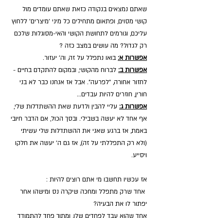
שאתם נמצאים בנקודה כזאת שאתם עומדים מול 
קושי מסוים, ופתאום מתחילים כל מיני 'מיצרים' ללחוץ 
עליכם, וגורמים לתחושת הקושי והאי-מסוגלות שלכם 
רק לגדול? מה עושים במצב כזה ? 
אפשרות א:
 בואו נתפלל על זה, וה' יעזור. 
אפשרות ב:
 לברוח מהקושי, ובמקום להתקדם בחיים - 
לחזור אחורה, "לפרעה". אבל אז אנחנו כבר לא בני 
חורין, חוזרים להיות עבדים...
אפשרות ג:
 עליי להבין ולדעת שאת ההשתדלות שלי, 
אף אחד לא יעשה בשבילי. ובסך הכול, אם הדבר חיובי 
באמת, אז ברגע שאני את ההשתדלות שלי עשיתי 
(ולא רק התפללתי על זה), אז גם ה' יעשה את חלקו 
ויסייע. 
אז עכשיו תחשבו מי אתם רוצים להיות : 
 אחד שרק מתפלל ומחכה שיקרה נס ומישהו אחר 
יפתור לו את הבעיה? 
אחד שהוא עבד לפחדים שלו, ומתוך פחד להתמודד 