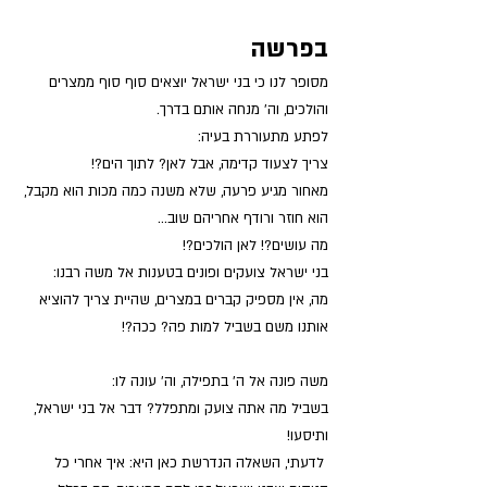
בפרשה 
מסופר לנו כי בני ישראל יוצאים סוף סוף ממצרים 
והולכים, וה' מנחה אותם בדרך.
לפתע מתעוררת בעיה: 
צריך לצעוד קדימה, אבל לאן? לתוך הים?!
מאחור מגיע פרעה, שלא משנה כמה מכות הוא מקבל, 
הוא חוזר ורודף אחריהם שוב... 
מה עושים?! לאן הולכים?! 
בני ישראל צועקים ופונים בטענות אל משה רבנו:
מה, אין מספיק קברים במצרים, שהיית צריך להוציא 
אותנו משם בשביל למות פה? ככה?!
משה פונה אל ה' בתפילה, וה' עונה לו: 
בשביל מה אתה צועק ומתפלל? דבר אל בני ישראל, 
ותיסעו!
 לדעתי, השאלה הנדרשת כאן היא: איך אחרי כל 