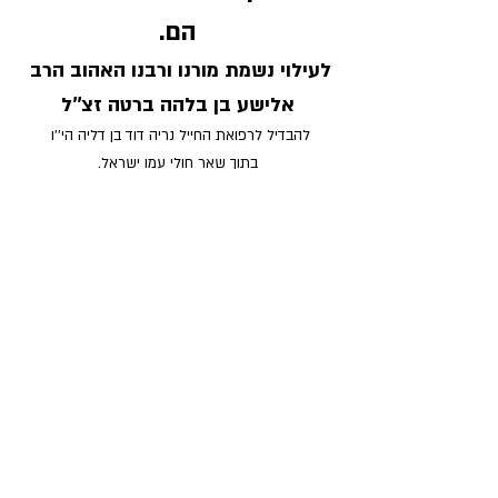
הם.
לעילוי נשמת מורנו ורבנו האהוב הרב 
אלישע בן בלהה ברטה זצ''ל
להבדיל לרפואת החייל נריה דוד בן דליה הי''ו 
בתוך שאר חולי עמו ישראל.
מפרשת השבוע לחיים האישיים שלי
פוסטים אחרונים
הצג הכול