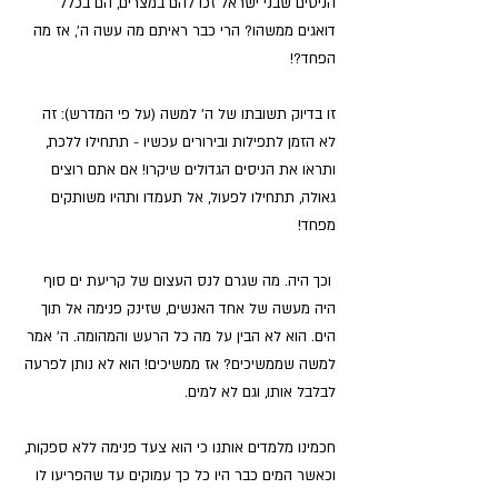
הניסים שבני ישראל זכו להם במצרים, הם בכלל 
דואגים ממשהו? הרי כבר ראיתם מה עשה ה', אז מה 
הפחד?!
זו בדיוק תשובתו של ה' למשה (על פי המדרש): זה 
לא הזמן לתפילות ובירורים עכשיו - תתחילו ללכת, 
ותראו את הניסים הגדולים שיקרו! אם אתם רוצים 
גאולה, תתחילו לפעול, אל תעמדו ותהיו משותקים 
מפחד! 
 וכך היה. מה שגרם לנס העצום של קריעת ים סוף 
היה מעשה של אחד האנשים, שזינק פנימה אל תוך 
הים. הוא לא הבין על מה כל הרעש והמהומה. ה' אמר 
למשה שממשיכים? אז ממשיכים! הוא לא נותן לפרעה 
לבלבל אותו, וגם לא למים. 
חכמינו מלמדים אותנו כי הוא צעד פנימה ללא ספקות, 
וכאשר המים כבר היו כל כך עמוקים עד שהפריעו לו 