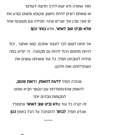
חוזר אחורה ולא יוצא לדרך חדשה לעולם!
או שאתם רוצים להיות נחשון, שקופץ ופשוט קורע את 
ים סוף, מבין איך יוצרים שינוי: תפילה וגם מעשים! אחד 
שלא מביט שוב לאחור
, אלא 
בוחר נכון!
אל תתנו לשום דבר לעצור אתכם. קושי ואתגר , יכול 
להיות מחסום ויכול להיות גם מקפצה.  ה' יסייע במה 
שיהיה לטובתנו תמיד, כל עוד שאנחנו עושים את 
השתדלותנו ואת חלקנו.
שנזכה תמיד 
לדעת להאמין
, ל
ראות שטוב, 
להאמין שההתמודדות עם הקושי תביא אותנו 
למקומות גובהים יותר. 
זה יקרה כל עוד ש
לא נביט שוב לאחור
 ונתמודד. 
שנדע תמיד, 
לבחור
 להסתכל על הכל באופן 
נכון