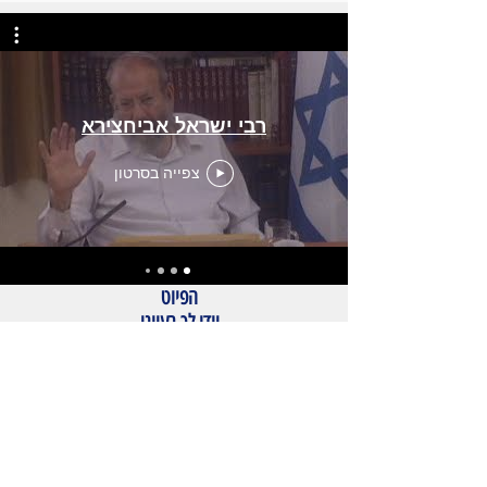
רבי ישראל אביחצירא
צפייה בסרטון
הפיוט
יודו לך רעיוני
אשר
כתב בבא סאלי
זצ''ל