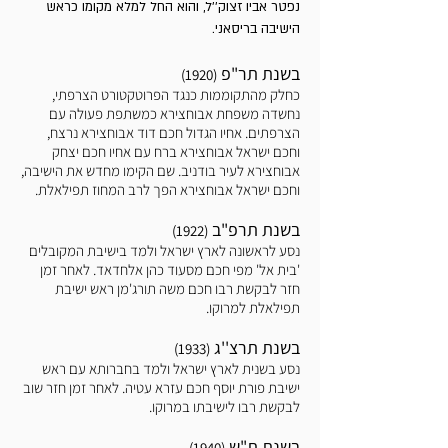
נפטר אביו זצוק''ל, והוא החל למלא מקומו כראש
הישיבה בריסאני.
בשנת תר"פ
(1920)
כחלק מהתקוממות כנגד הפרוטקטורט הצרפתי,
נחשדה משפחת אבוחצירא כמשתפת פעולה עם
הצרפתים. אחיו הגדול חכם דוד אבוחצירא נרצח,
וחכם ישראל אבוחצירא ברח עם אחיו חכם יצחק
אבוחצירא לעיר בודניב. שם הקימו מחדש את הישיבה,
וחכם ישראל אבוחצירא הפך לרב המחוז תפילאלת.
בשנת תרפ"ב
(1922)
נסע לראשונה לארץ ישראל ולמד בישיבת המקובלים
'בית אל' מפי חכם מסעוד כהן אלחדאד. לאחר זמן
חזר לבקשת רבו חכם משה תורג'מן ראש ישיבת
תפילאלת למרוקו.
בשנת תרצ''ג
(1933)
נסע בשנית לארץ ישראל ולמד בחברותא עם ראש
ישיבת פורת יוסף חכם עזרא עטיה. לאחר זמן חזר שוב
לבקשת רבו לישיבתו במרוקו.
בשנת ת"ש
(1940)