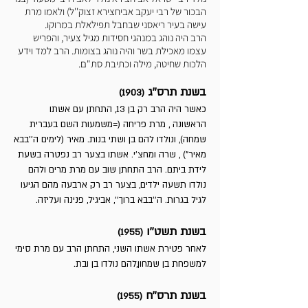
הבכור של רבי יעקב אביחצירא זצוק''ל) ולאמו מרת
עישה בעיר ריאסני שבחבל תפילאלת במרוקו.
הרב היה נוהג במנהגי חסידות מגיל צעיר, והפריש
עצמו מאכילת בשר והיה נוהג בצומות. הרב למד וידע
הלכות שחיטה, מילה וכתיבת סת"ם.
בשנת תרס''ג
(1903)
כאשר היה הרב רק בן 13, התחתן עם אשתו
הראשונה , מרת פריחה (=משמעות השם בעברית
שמחה), ונולדו להם בן ושתי בנות. מאיר (לימים ה''בבא
מאיר") , שרה ומחצ'י. אשתו בצער רב נפטרה בשעת
לידת ביתם. הרב התחתן שוב עם מרת מרים ולהם
נולדו תשעה ילדים, בצער רב רק ארבעה מהם הגיעו
לגיל בגרות. ה''בבא ברוך'', אביגיל, פנינה ועליזה.
בשנת תשט''ו
(1955)
לאחר פטירת אשתו השני, התחתן הרב עם מרת סימי
למשפחת בן שמחון,להם נולדו בן ובת.
בשנת תרס''ח
(1955)