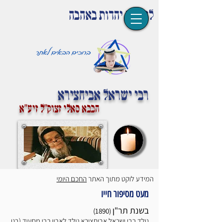
לומדים יהדות באהבה
רבי ישראל אביחצירא
הבבא סאלי זצוק''ל זיע''א
המידע לוקט מתוך האתר
החכם היומי
מעט מסיפור חייו
בשנת תר"ן
(1890)
נולד רבי ישראל אביחצירא נולד לאביו רבי מסעוד (בנו