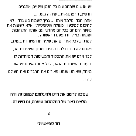
יש אנשים שמחפשים כל הזמן שינויים, אתגרים 
חדשים, הרפתקאות... שיהיה מעניין... 
אהרן הכהן מלמד אותנו שצריך לשמוח בשיגרה . לא 
להיכנס לקיבעון ו'פעולה אוטומטית' , אלא לעשות את 
מעשי היום יום בכל יום מחדש, עם אותה התלהבות 
ושמחה כאילו זו הפעם הראשונה .  
למדנו שלכל אחד יש את שליחותו המיוחדת בעולם, 
ואנחנו לא חייבים להיות זהים. ומתוך השליחות הזו, 
לכל אדם יש את התפקיד והמשימות המיוחדות לו 
.בעזרת המיוחדות הזאת, לכל אחד מאיתנו יש אור 
מיוחד, שאיתנו אנחנו מאירים את החברים ואת העולם 
כולו . 
שנזכה לרומם את חיינו ולהעלותם למקום זה, ויהיו 
מלאים באור של התלהבות ושמחה, גם בשיגרה .
🍷
דוד ספיאשוילי