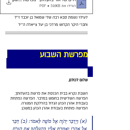
הורידו את PDF • 316KB
לעילוי נשמת סבא רבה שלי שמואל בן יוכבד ז''ל 
וחברי היקר הקדוש מרדכי בן יעל צייאדה ה''יד
מפרשת השבוע              
שלום לכולם,
השבת נקרא בבית הכנסת את פרשת בהעלותך, 
הפרשה השלישית בחומש במדבר. הפרשה נפתחת 
בעבודת אהרן הכהן הגדול בהדלקת המנורה.
הפרשה פותחת בעבודת אהרן הכהן במשכן:
(א) וַיְדַבֵּר יְהֹוָה אֶל מֹשֶׁה לֵּאמֹר: (ב) דַּבֵּר 
אֶל אַהֲרֹן וְאָמַרְתָּ אֵלָיו בְּהַעֲלֹתְךָ אֶת הַנֵּרֹת 