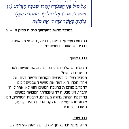
אֶל מוּל פְּנֵי הַמְּנוֹרָה יָאִירוּ שִׁבְעַת הַנֵּרוֹת: (ג) 
וַיַּעַשׂ כֵּן אַהֲרֹן אֶל מוּל פְּנֵי הַמְּנוֹרָה הֶעֱלָה 
נֵרֹתֶיהָ כַּאֲשֶׁר צִוָּה ד' אֶת מֹשֶׁה
במדבר פרשת בהעלותך פרק ח פסוק א  –  ג 
בפירוש רש''י על הפסוקים האלו, הוא מלמד אותנו 
דברים משמעותיים וחשובים: 
דבר ראשון
:
נשאלת השאלה: מדוע הפרשה הזאת מופיעה לאחר 
פרשת הנשיאים?
מסביר רש''י כי בפרשה הקודמת חלשה דעתו של 
אהרן הכהן .הוא ראה את נשיאי השבטים זוכים 
להקריב קורבנות בחנוכת המשכן והוא לא. אמר לו ה' 
יתברך, אני מבטיח לך שעבודתך הקבועה במשכן 
בהדלקת הנרות, גדולה משלהם. קרבנות הנשיאים, הם 
אירוע חד-פעמי אך הדלקת הנרות תהיה קבועה, 
חשובה ומיוחדת . 
דבר שני: 
מדוע נאמר "בהעלותך "- לשון של "העלאה" ולא לשון 