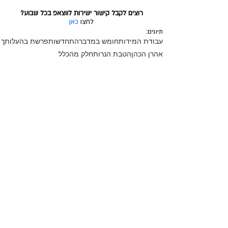
רוצים לקבל קישור ישירות לווצאפ בכל שבוע?
לחצו 
כאן
תיוגים:
עבודת המידות
חומש במדבר
התחדשות
פרשת בהעלותך
אהרן הכהן
הטבת הנרות
חלק מהכלל
מפרשת השבוע לחיים האישיים שלי
פוסטים אחרונים
הצג הכול