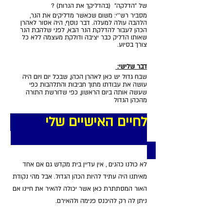
של "הדלקה"  (בהדליקך את הנרות) ? 
מסביר רש''י: משום שכאשר מדליקים את הנר, 
הלהבה עולה למעלה. דבר נוסף, היה אסור לאהרן 
הכהן לעבור להדלקת הנר הבא, לפני שלהבת הנר 
שאותו הדליק כבר יציבה ודולקת מעצמה ללא כל 
צורך בסיוע.  
דבר שלישי: 
שבח גדול יש כאן לאהרן הכהן, שבכל יום ויום היה 
עושה את עבודתו מתוך חביבות והתלהבות כפי 
שעשה אותה ביום הראשון, כפי שדורשת התורה 
מהכהן הגדול
לחיים האישיים שלי         
לא כולנו כהנים , אין עדיין בית מקדש גם אם אחד 
מאיתנו היה עתיד להיות הכהן הגדול. אבל מהי נקודת 
האור המסתתרת כאן אשר יכולה להאיר את חיינו אם 
ניתן לה רק להיכנס פנימה ולהאירם.