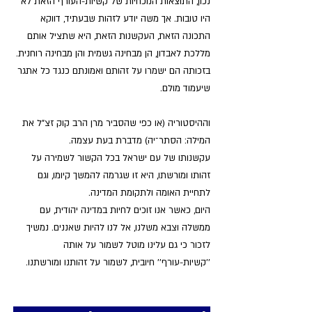
נכון, התוצאות הנוכחיות של קשיות-העורף הזאת לא 
היו טובות. אך משה יודע לזהות שבעתיד, דווקא 
התכונה הזאת, העקשנות הזאת, היא שתציל אותם 
מללכת לאבדון, הן מבחינה גשמית והן מבחינה רוחנית. 
בזכותה הם ישמרו על זהותם ואמונתם כנגד כל אתגר 
שיעמוד מולם. 
וההיסטוריה (או כפי שהסביר מרן הרב קוק זצ"ל את 
המילה: הסתר־יה) מדברת בעת עצמה. 
עקשנותו של עם ישראל בכל הקשור לשמירה על 
זהותו ומורשתו, היא זו שגרמה להמשך קיומו, וגם 
לתחיית האומה ולתקומת המדינה.  
היום, כאשר אנו זוכים לחיות במדינה יהודית, עם 
ממשלה וצבא משלנו, אל לנו להיות שאננים. נמשיך 
לזכור כי גם עלינו מוטל לשמור על אותה 
''קשיות-עורף'' חיובית, לשמור על זהותנו ומורשתנו.