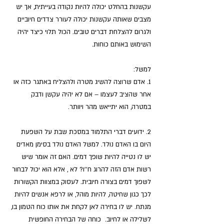
עקשנות בהחלט יכולה להיות נקודה בעייתית, אך יש 
מצבים שאותה עקשנות יכולה לעורר צדדים חיוביים 
ולגרום להצלחת דברים טובים. הכול תלוי כיצד יהיה 
השימוש באותם כוחות.
למשל:
1. אדם שרוצה להשיג מטרה ולהצליח באתגר כזה או 
אחר שהציב לעצמו – אם לא יהיה עקשן ודבק 
במטרה, הוא יתייאש מהר ויוותר.
2. ידועים דברי התלמוד במסכת שבת על השפעת 
היום בו האדם נולד. למשל האדם נולד בסימן מאדים 
יש לו נטייה להיות שופך דמים. האם זה אומר שיש 
רשות אדם הזה להרוג ח''ו? לא , אלא הוא יכול לבחור 
לשפוך דמים בצורה חיובית. לעסוק במצוות הקשורות 
לכך כגון שחיטה, להיות מוהל, או לרפא אנשים להיות 
מנתח. יש לו בחירה לאן לקחת את אותו כוח הטמון בו, 
לשלילה או לחיוב.  כוחה של הבחירה החופשית 