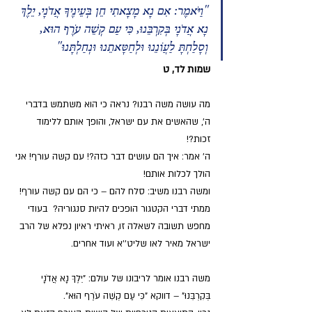
"וַיֹּאמֶר: אִם נָא מָצָאתִי חֵן בְּעֵינֶיךָ אֲדֹנָי, יֵלֶךְ 
נָא אֲדֹנָי בְּקִרְבֵּנוּ, כִּי עַם קְשֵׁה עֹרֶף הוּא, 
וְסָלַחְתָּ לַעֲוֹנֵנוּ וּלְחַטָּאתֵנוּ וּנְחַלְתָּנוּ"
שמות לד, ט
מה עושה משה רבנו? נראה כי הוא משתמש בדברי 
ה', שהאשים את עם ישראל, והופך אותם ללימוד 
זכות?!
ה' אמר: איך הם עושים דבר כזה?! עם קשה עורף! אני 
הולך לכלות אותם! 
ומשה רבנו משיב: סלח להם – כי הם עם קשה עורף! 
ממתי דברי הקטגור הופכים להיות סנגוריה?  בעודי 
מחפש תשובה לשאלה זו, ראיתי ראיון נפלא של הרב 
ישראל מאיר לאו שליט''א ועוד אחרים.
משה רבנו אומר לריבונו של עולם: "יֵלֶךְ נָא אֲדֹנָי 
בְּקִרְבֵּנוּ" – דווקא "כִּי עַם קְשֵׁה עֹרֶף הוּא". 