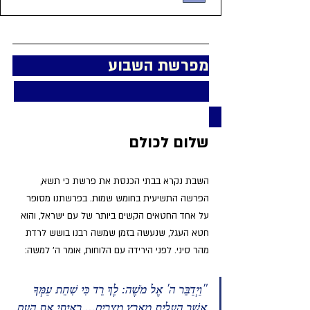
מפרשת השבוע                       
שלום לכולם
השבת נקרא בבתי הכנסת את פרשת כי תשא, 
הפרשה התשיעית בחומש שמות. בפרשתנו מסופר 
על אחד החטאים הקשים ביותר של עם ישראל, והוא 
חטא העגל, שנעשה בזמן שמשה רבנו בושש לרדת 
מהר סיני. לפני הירידה עם הלוחות, אומר ה' למשה:
"וַיְדַבֵּר ה' אֶל מֹשֶׁה: לֶךְ רֵד כִּי שִׁחֵת עַמְּךָ 
אֲשֶׁר הֶעֱלֵיתָ מֵאֶרֶץ מִצְרָיִם... רָאִיתִי אֶת הָעָם 