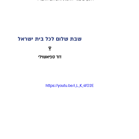
שבת שלום לכל בית ישראל
🍷
דוד ספיאשוילי
https://youtu.be/i_L_K_4fO2E