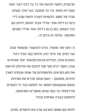
הביקורת, החשד והכעס של כל צד כלפי הצד השני 
קשה לא פחות. וכל צד מתבצר בצד שלו. קשיות 
עורף של ממש. ולקשיות העורף הזאת שבא לידי 
ביטוי ברדיפה אחרי אלילי איבוד הזהות, להיות עם 
ככל העמים. כמו כן גם רדיפה אחר אלילי השלום 
המדומה  עלתה לנו בדם רב...
5. היום יותר מתמיד, עלינו להתעורר מהמחול סביב 
עגל הזהב של הדור הזה, ולהיות קשי עורף כלפי 
האויבים שלנו. הפיזיים והרוחניים,לאחר יותר מאלפיים 
שנה, כאשר זכינו סוף סוף להקים את מדינתנו ולראות 
את חזון הנביאים, וחלומותיהם של אבות אבותינו לאורך 
הדורות, מתגשם – האם אנחנו זוכרים את מסירות 
נפשם ועקשנותם לשמור על זהותם כנגד כל הקשיים 
והרדיפות? עד כמה אנחנו מחוברים למורשתנו 
ולזהותנו בצורה אמיתית וכנה? 
להיות עם חופשי בארצנו ארץ ציון וירושלים. מהיכן 