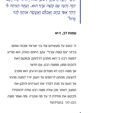
הַזֶּה וְהִנֵּה עַם קְשֵׁה עֹרֶף הוּא. וְעַתָּה הַנִּיחָה לִּי 
וְיִחַר אַפִּי בָהֶם וַאֲכַלֵּם וְאֶעֱשֶׂה אוֹתְךָ לְגוֹי 
גָּדוֹל"
שמות לב, ז-יא
ה' כועס על מעשיהם של בני ישראל ומכנה אותם 
בכינוי "עם קשה עורף". עקב היותם כאלה, הוא מודיע 
למשה רבנו כי הוא מתכנן לכלותם, ובמקום זאת 
להקים ממנו, ממשה רבנו, עם חדש! 
אך משה רבנו לא משלים עם הרעיון. הוא מסרב 
להצעה, מתחנן לרחמים על העם, יורד למטה מההר 
אל העם על מנת לסדר את העניינים ולתקן את 
המצב, לאחר מכן עולה משה רבנו עולה להתפלל 
ולבקש את מחילת ה' על מה שקרה. ומה אומר משה 
רבנו לה'  בתפילתו?