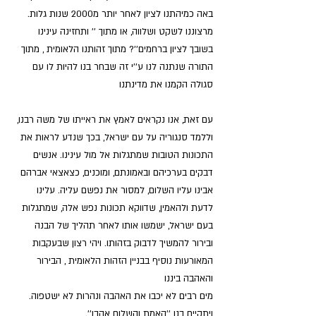
באה כמיהתנו לציון לאחר יותר מ2000 שנות גלות. 
מרצוננו לשקט ושלווה, או מתוך '' ותחזינה עינינו 
בשובך לציון ברחמים''? מתוך זהותנו הלאומית , מתוך 
התורה שנתנה לנו ע''י זה שבחר בנו להיות לו עם 
סגולה הקמנו את מדינתנו
עם זאת, אנו נקראים לאמץ את ראייתו של משה רבנו, 
וללמד סנגוריה על עם ישראל, בכך שנדע לראות את 
התכונות הטובות שמתגלות אל מול עינינו. אנשים 
דבקים בערכיהם ובאמונתם, ומוכנים, כצאצאי אברהם 
אבינו עליו השלום, למסור את נפשם עליה. עלינו 
לדעת ולהאמין, שדווקא תכונות נפש אלה, שמתגלות 
בעם ישראל, ישמשו אותו לאחר תהליך של הבנה 
ובירור להמשיך לדבוק בזהותו. ויהי רצון שבעקבות 
המאורעות נוסיף בבניין הזהות הלאומית , הבירור 
והאהבה ביננו
מים רבים לא יכבו את האהבה ונהרות לא ישטפוה. 
ויתקיים בנו ''האמת והשלום אהבו''.