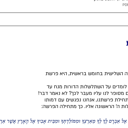
השלישית בחומש בראשית, היא פרשת 
לומדים על השתלשלות הדורות מנח עד 
מסופר לנו עליו מעבר לכך? לא נאמר דבר!
חילת פרשתנו, אנחנו נפגשים עם דמותו 
ות ה' הראשונה אליו. כך מתחילה הפרשה:
ָ אֶל אַבְרָם לֶךְ לְךָ מֵאַרְצְךָ וּמִמּוֹלַדְתְּךָ וּמִבֵּית אָבִיךָ אֶל הָאָרֶץ אֲשֶׁר אַרְא