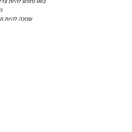
בואו נחפש להיות צדיק
נ
שנזכה להיות מת