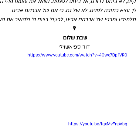
ים, לא ביחס לדורנו, אל ביחס לעצמנו. נשאל את עצמנו מהי ה
לך והיא כתובה לפנינו, לא של נח, כי אם של אברהם אבינו.
למידיו ומבניו של אברהם אבינו, לפעול בשם ה' ולהאיר את העו
🍷
שבת שלום 
דוד ספיאשוילי
https://www.youtube.com/watch?v=4Owo7DpfVR0
https://youtu.be/fgxMvFnpVbg