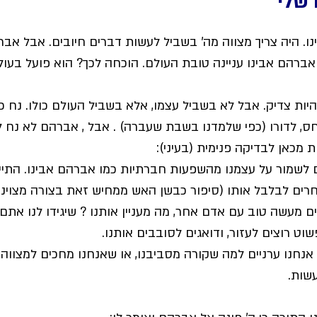
 שלי
נו. היה צריך מצווה מה' בשביל לעשות דברים חיובים. אבל אבר
אברהם אבינו עניינה טובת העולם. הוכחה לכך? הוא פועל בעולם
ות צדיק. אבל לא בשביל עצמו, אלא בשביל העולם כולו. נח כ
ס, לדורו (כפי שלמדנו בשבת שעברה) . אבל , אברהם לא נח ל
 מכאן לבדיקה פנימית (בעיני):
דעים לשמור על עצמנו מהשפעות חברתיות כמו אברהם אבינו. התיי
חרים לבלבל אותו (סיפור כבשן האש ממחיש זאת בצורה מצוינת
שים מעשה טוב עם אדם אחר, מה מעניין אותנו ? שיגידו לנו אתם
וט רוצים לעזור, ודואגים לסובבים אותנו.
מה אנחנו ערניים למה שקורה מסביבנו, או שאנחנו מחכים למצווה,
עשות.