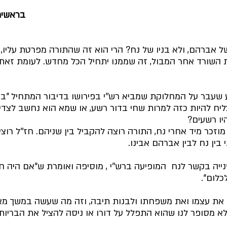
בראשית
של אברהם, ולא בניו של נח? הרי הוא זה שהתורה מפרטת עליו,
ת השורד אחר המבול, זה שממנו יתחיל הכל מחדש. לעומת זאת
 שעבר על המחלוקת שמביא רש''י בפירושו בדיבור המתחיל "בדור
ליח להיות כזה למרות שחי בדור רשע, או שמא הוא נחשב לצדי
יו רשעים? 
וזכר מיד אחרי נח, התורה רוצה להקביל בין שניהם. חז''ל רוצי
ין נח לבין אברהם אבינו.
יה בקשר לנח  המופיעה ברש''י , מוסיפה ואומרת ש"אם היה חי
לום".
 את עצמו ואת משפחתו ולבנות תיבה, וזה מה שעשה במשך מאה
א מסופר לנו שהוא התפלל על דורו או ניסה להציל את הבריות