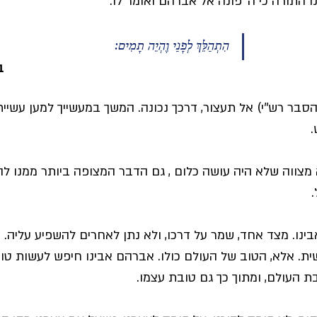
התורה כי ה' פונה אל אברהם ואומר לו: 
הִתְהַלֵּךְ לְפָנַי וֶהְיֵה תָמִים:
ב
הסבר רש''י) אל תעצור, דרכך נכונה. המשך במעשייך למען עשיי
.
 מצווה שלא היה עושה כלום , גם הדבר המצופה ביותר ממנו לה
 
ינו. מצד אחד, שמר על דרכו, ולא נתן לאחרים להשפיע עליה. א
ית. אלא, הטוב של העולם כולו. אברהם אבינו חיפש לעשות טוב
בת העולם, ומתוך כך גם טובת עצמו.