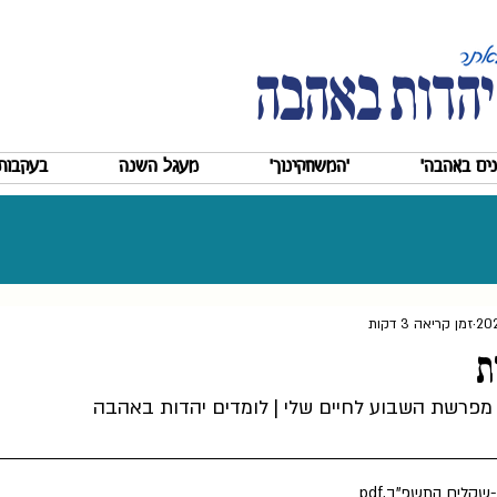
יהדות באהבה
ים באהבה'
'המשחקינוך'
מעגל השנה
בעקבות 
זמן קריאה 3 דקות
ת
 מפרשת השבוע לחיים שלי | לומדים יהדות באהבה
-שקלים התשפ''ב
.pdf