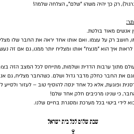
גול), רק כך יהיה משהו "שלם",, הצלחה שלמה!
תר:
ן אנשים מאוד בולטת. 
 חושב רק על עצמו. ואם אותו אחד יראה את החבר שלו מצליח 
לראות איך הוא "מנצח" אותו ומצליח יותר ממנו, גם אם זה נעש
לם מתוך ערבות הדדית ושלמות, מתייחס לכל המצב הזה בצור
וגם את החבר כחלק מדבר גדול ושלם. כשהחבר מצליח, גם אני
נית ופוגעת, אלא כל אחד ינסה להוסיף טוב – לעזור ולסייע לש
בר, כי שנינו מרכיבים חלק אחד שלם!
וא לידי ביטוי בכל מערכת ומסגרת בחיים שלנו.
שבת שלום לכל בית ישראל
🍷