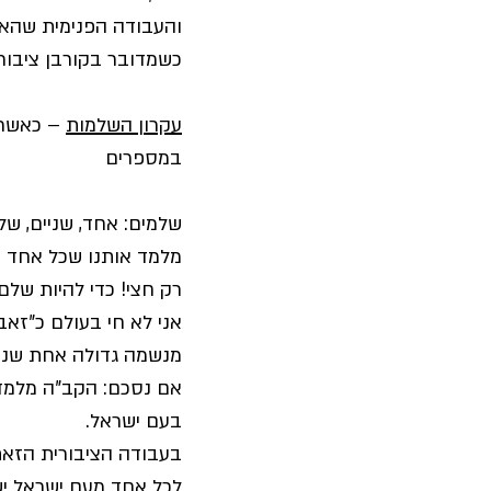
והעבודה הפנימית שהא
כשמדובר בקורבן ציבור,
עקרון השלמות
 – כאשר 
במספרים 
שלמים: אחד, שניים, של
מלמד אותנו שכל אחד ה
רק חצי! כדי להיות שלם
אני לא חי בעולם כ"זאב
מנשמה גדולה אחת שנק
אם נסכם: הקב"ה מלמד 
בעם ישראל.
בעבודה הציבורית הזאת 
לכל אחד מעם ישראל יש