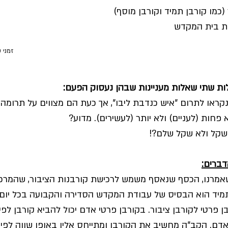
 (כמו קורבן תמיד וקורבן מוסף)
קת בית המקדש
זמני 
לות שתי שאלות מעניינות שבהן נעסוק הפעם:
 נקראו לתרום "איש כנדבת ליבו", אך כעת הם מצווים על תרומה
חות (לעניים) ולא יותר (לעשירים). מדוע?
דברים:
שאמרנו, הכסף שנאסף משמש לרכישת קורבנות הציבור, שהמרכ
תמיד הוא הבסיס של עבודת המקדש הסדירה והקבועה בכל יום ו
ן פרטי לקורבן ציבור. בקורבן פרטי אדם יכול להביא קורבן לפי
ם. הקב"ה מחשיב את הקורבן ומתייחס אליו באופן שווה לפי