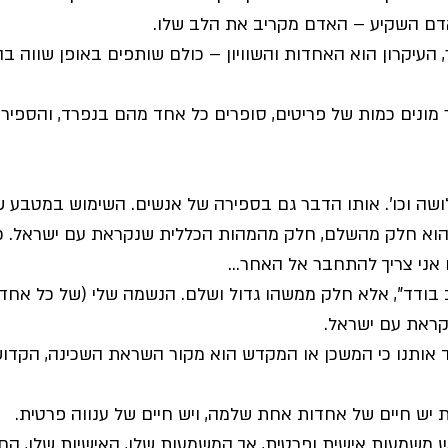
דם השקיע – האדם מקריב את הלב שלו.
 העיקרון הוא האחדות והשוויון – כולם שותפים באופן שווה ב
מונים כמות של פריטים, סופרים כל אחד מהם בנפרד, והספירה
ושה וכו'. אותו הדבר גם בספירה של אנשים. השימוש במטבע ש
וא חלק מהשלם, חלק מהמהות הכללית שנקראת עם ישראל. כש
 אני צריך להתחבר אל האחר... 
 בודד", אלא חלק ממשהו גדול ושלם. הנשמה שלי (של כל אחד 
ראת עם ישראל.
אותנו כי המשכן או המקדש הוא מקור השראת השכינה, הקדו
יש חיים של אחדות אחת שלמה, ויש חיים של ענווה פרטית. 
 משמעות אישית ופרטית, אך המשמעות שלו, האישיות שלו, החי