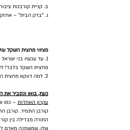
ב. קניית קורבנות ציבור
ג. "בדק הבית" – אחז
מציווי מחצית השקל עו
1. עד עכשיו בני ישראל
מחצית השקל בלבד! לא פ
2. למה דווקא מחצית השקל ולא שקל שלם?!
כעת, בואו ונסביר את ה
עקרון האחדות
 – כמו 
קורבן התמיד. קורבן ה
התורה מבדילה בין קורב
שלו, שמשתנה מאדם לאד