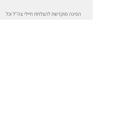
הפינה מוקדשת להצלחת חיילי צה''ל וכל
כוחות הביטחון במשימותיהם באשר הם.
לעילוי נשמת מורנו ורבנו האהוב הרב אלישע
בן בלהה ברטה זצ''ל 🕯 שעסק כל חייו בתורת
ארץ ישראל וחינך לבאור ובירור המידות
ותיקונן להבדיל לרפואת החייל נריה דוד בן
דליה הי''ו בתוך שאר חולי עמו ישראל.