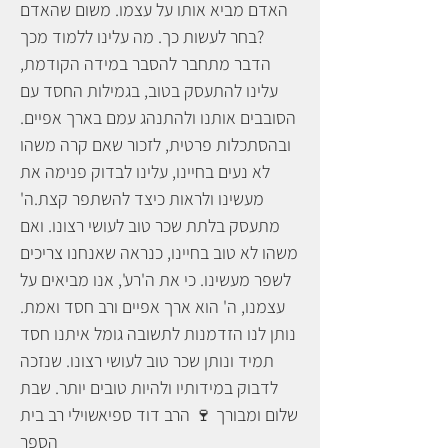
האדם מביא אותו על עצמו. משום שהאדם
בחר לעשות כך. מה עלינו ללמוד מכך?
הדבר מתחבר להסבר במידה הקודמת,
עלינו להתעסק בטוב, בגמילות החסד עם
הסובבים אותנו ולהתנהג עמם בארך אפיים.
ובהסתכלות פרטית, לזכור שאם קרה משהו
לא נעים בחיינו, עלינו לבדוק פנימה את
מעשינו ולראות כיצד להשתפר קצת.ה'
מתעסק בלתת שכר טוב לעושי רצונו. ואם
משהו לא טוב בחיינו, כנראה שאנחנו צריכים
לשפר מעשינו. כי את ה'רע', אנו מביאים על
עצמנו, ה' הוא ארך אפיים ורב חסד ואמת.
נותן לנו הזדמנות לתשובה גומל איתנו חסד
תמיד ונותן שכר טוב לעושי רצונו. שנזכה
לדבוק במידותיו ולהיות טובים יותר. שבת
שלום ומבורך 🍷 הרב דוד ספיאשוילי רב בית
הספר