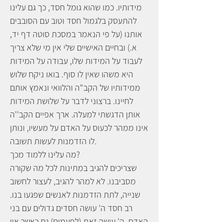
מידותיו. כמו שהוא גומל חסד, כך גם עלינו
להתעסק בלגמול חסד וטוב עם הסובבים
אותנו (על פי הנאמר במסכת סוטה דף יד,
א.) ובחיים האישיים שלי אין מי שלא צריך
לעבוד על המידות שלו, עבודה על המידות
היא משהו שאין לו סוף. בואו ניקח שלוש
ממידותיו של הקב"ה והלוואי ונאמץ אותם
לחיינו. ברצוני לדבר על שלושת המידות
אותן הדגשתי למעלה. ארך אפיים הקב''ה
אינו ממהר לכעוס על האדם על מעשיו, ונותן
לו הזדמנות לעשות תשובה.
מה עלינו ללמוד מכך?
שצריכים להגיב במתינות לכל מה שקורה
מסביבנו. לא למהר להגיב, לעצור לחשוב
שנייה, לתת הזדמנות לאנשים שפגעו בנו.
רב חסד ה' עושה חסדים גדולים עם בני
האדם. ה' עושה זאת (לפעמים) גם כאשר אין