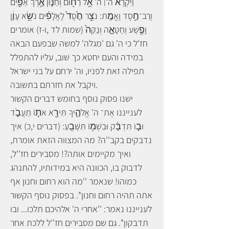
וַיִּקְרָא֒ ה'׀ ה' אֵ֥ל רַח֖וּם וְחַנּ֑וּן אֶ֥רֶךְ אַפַּ֖יִם
וְרַב־חֶ֥סֶד וֶאֱמֶֽת: נֹצֵ֥ר חֶ֙סֶד֙ לָאֲלָפִ֔ים נֹשֵׂ֥א עָוֹ֛ן
וָפֶ֖שַׁע וְחַטָּאָ֑ה וְנַקֵּה֙ (שמות לד ,ו-ז) אומרים
חז'ל כי ה' גם 'מגלה' למשה שבפעם הבאה
במידה והעם יחטא כך שוב, עליו להתפלל
תפילה זאת לפניו, וה' ירחם על בני ישראל
ויקבל את חזרתם בתשובה.
ישנו פסוק נוסף בחומש דברים הקשור
לענייננו אֶת־ ה' אֱלֹהֶ֛יךָ תִּירָ֖א אֹת֣וֹ תַעֲבֹ֑ד
וּב֣וֹ תִדְבָּ֔ק וּבִשְׁמ֖וֹ תִּשָּׁבֵֽעַ: (דברים י,כ) איך
נדבקים בקב''ה? מה המצווה הזאת אומרת,
ואיך מקיימים אותה?! מסבירים חז''ל,
לדבוק בו, הכוונה היא במידותיו, להתנהג
כמוהו! שנאמר ''מה הוא רחום וחנון אף
אתה תהיה רחום וחנון''. בפסוק נוסף הקשור
לענייננו נאמר: ''אחרי ה' אלהיכם תלכו... ובו
תדבקון''. גם שם מסבירים חז''ל ללכת אחר