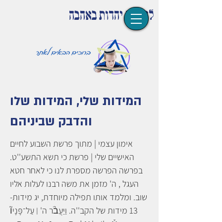
לומדים יהדות באהבה
המידות שלי, המידות שלו
והדבק שביניהם
אימון עצמי | מתוך פרשת השבוע לחיים
האישיים שלי | פרשת כי תשא התשע''ט.
בפרשה הפרשה מספרת לנו כי לאחר חטא
העגל , ה' מזמן את משה רבנו לעלות אליו
שוב. ומלמד אותו תפילה מיוחדת, יג מידות-
13 מידות של הקב''ה. וַיַּעֲבֹ֨ר ה' ׀ עַל־פָּנָיו֘