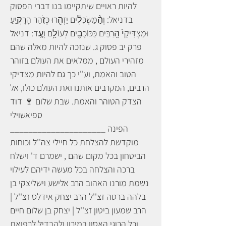
להיות ראויים שיתקיימו בנו דברי הפסוק
בדניאל: וְהַ֨מַּשְׂכִּלִ֔ים יַזְהִ֖רוּ כְּזֹ֣הַר הָרָקִ֑יעַ
וּמַצְדִּיקֵי֙ הָֽרַבִּים כַּכּוֹכָבִ֖ים לְעוֹלָ֥ם וָעֶֽד: דניאל
פרק יב פסוק ג. שנזכה להיות מאלה שהם
מזהירי העולם , ממלאים את העולם בזוהר
הטוב והאמת, וע''י כך גם להיות מצדיקי
הרבים, המקרבים אותנו ואת העולם כולו, אל
הצדק הטוהר והאמת. שבת שלום 🍷 דוד
ספיאשוילי
_____________________ הפינה
מוקדשת להצלחת כל חיילי צה''ל וכוחות
הביטחון בכל מקום שהם , ישמרם ד' וישלח
ברכה והצלחה בכל מעשה ידיהם לעילוי
נשמת מורנו האהוב הרב אלישע וישליצקי בן
בלהה ברטה זצ''ל הרב יצחק אידלס זצ''ל |
הרב שמעון ביטון זצ''ל | יצחק בן שלום חיים
וכל הרוגי האסון במירון ולהבדיל לרפואת