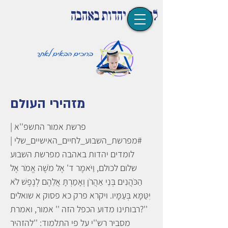
לומדים יהדות באהבה
מזהירי העולם
פרשת אמור התשפ''א |
#מפרשת_השבוע_לחיים_האישיים_שלי |
לומדים יהדות באהבה מפרשת השבוע
שלום לכולם, וַיֹּאמֶר ד' אֶל מֹשֶׁה אֱמֹר אֶל
הַכֹּהֲנִים בְּנֵי אַהֲרֹן וְאָמַרְתָּ אֲלֵהֶם לְנֶפֶשׁ לֹא
יִטַּמָּא בְּעַמָּיו. ויקרא פרק כא פסוק א שואלים
רבותינו מדוע הכפל הזה '' אמור, ואמרת?''
מסביר רש''י על פי התלמוד: ''להזהיר