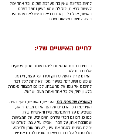
לחיות במדינה שאין בה מערכת חוקים, וכל אחד יכול 
לעשות כרצונו, יכול להישמע רעיון נחמד במבט 
ראשוני, אבל כל בן אדם בריא בנפשו לא באמת היה 
רוצה לחיות במציאות שכזו.
לחיים האישיים שלי: 
רבותינו בתורת החסידות לימדו אותנו מתוך פסוקים 
אלו דבר נפלא.
 האדם צריך להשליט חוק וסדר על עצמו, ו'לתת 
שופטים ושוטרים', בשערי גופו. לא לתת לכל דבר 
להיכנס אל גופו, אל מחשבתו. לכן גם המצווה נאמרת 
בלשון יחיד, אל כל אחד ואחת מעם ישראל.
השערים שבגופנו הם
: העיניים, האוזניים, האף והפה.
העיניים
: דרכן הדברים עליהם האדם מביט ורואה, 
משפיעים על ההתנהגות שלו והאישיות שלו.
כמו כן, הם גם הכלי שדרכו האם יביט על המציאות 
שסובבת אותו, על חבריו ואפילו על עצמו. לאדם יש 
יכולת גופנית לסגור את עיניו, לעצום אותן ולהימנע 
מלהסתכל על דברים שאינם טובים לו. גם אם יש 