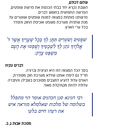
שלום לכולם,
השבת נקרא יחד בבתי הכנסת את פרשת שופטים, 
הפרשה החמישית בחומש דברים.
פרשתנו פותחת במצווה למנות שופטים ושוטרים על 
מנת שתהיה מערכת משפט ואכיפת החוק והסדר 
בכל ערי הארץ.
שֹׁפְטִים וְשֹׁטְרִים תִּתֶּן לְךָ בְּכָל שְׁעָרֶיךָ אֲשֶׁר ד' 
אֱלֹהֶיךָ נֹתֵן לְךָ לִשְׁבָטֶיךָ וְשָׁפְטוּ אֶת הָעָם 
מִשְׁפַּט צֶדֶק:
דברים טז,יח
בסך הכל המצווה הזו היא הגיונית וברורה.
חז''ל גם לימדו אותנו שללא מערכת חוק מסודרת, 
האדם עלול להגיע למצבים מסוכנים בשבילו, והחברה 
עלולה להיות מקולקלת מאוד.
רבי חנינא סגן הכהנים אומר הוי מתפלל 
בשלומה של מלכות שאלמלא מוראה איש 
את רעהו חיים בלעו
מסכת אבות ג, ב.