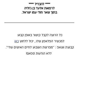
**** להבדיל ****
לרפואת אלעד בן ג'וליה
בתוך שאר חולי עמו ישראל.
כל הרוצה לקבל קישור באופן קבוע 
למכשיר הפלאפון שלו , יכול ללחוץ 
כאן
קבוצת ווצאפ : ''מפרשת השבוע לחיים האישים שלי''. 
 ללא הודעות ספאם!
תיוגים:
עבודת המידות
אימון אישי
חומש דברים
פרשת שופטים
מפרשת השבוע לחיים האישיים שלי