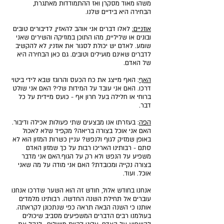
משהו מאוד מסקרן ואז ההתמודדות מאתגרת, 
הבחירה היא בידיים שלנו.
אוזניים:
 לאלו דברים אני אוהב להאזין, לדיבורים טובים 
ובונים או שליליים, מהו התוכן במוזיקה והשירים שאני 
שומע. לאדם יש יכולת לסגור את אוזניו, לא להקשיב 
לדברים שאינם מועילים וטובים. גם כאן הבחירה היא 
של האדם.
האף
: האף מייצג את כח הכעס והרוגז שבא לידי ביטוי 
דרכו. האם אני עובד על המידות שלי? האם אני שולט 
ברוחי או חלילה בעל חרון אף - כועס מיידית על כל 
דבר.
הפה
: בעזרתו אנו מבצעים שתי פעולות אכילה ודיבור. 
האם אני אוכל בצורה בריאה? מקפיד שלא לאכול 
באופן שמזיק לגוף ולנפש? עניין כשרות המזון הוא לא 
סתם - רבותינו האריכו רבות על כך שמזון האדם 
משפיע על הנפש ולא רק על הגוף.האם אני מדבר 
בצורה נקייה ומכובדת? האם אני מודה על מה שאני 
אוכל. ועוד.
אנחנו בחודש אלול, חודש זה הוא השער שדרכו אנחנו 
עוברים אל תחילת השנה החדשה. רבותינו מלמדים 
אותנו כי השנה הבאה תראה כפי שנתכונן לקראתה. 
בעולמנו רבים הדברים המשפיעים מסביב שיכולים 