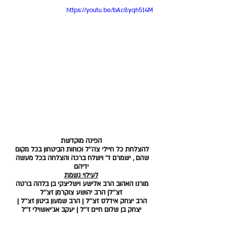
https://youtu.be/bAc8yqh514M
הפינה מוקדשת
להצלחת כל חיילי צה''ל וכוחות הביטחון בכל מקום 
שהם , ישמרם ד' וישלח ברכה והצלחה בכל מעשה 
ידיהם
לעילוי נשמת
מורנו האהוב הרב אלישע וישליצקי בן בלהה ברטה 
זצ''ל| הרב יהושע צוקרמן זצ''ל
הרב יצחק אידלס זצ''ל | הרב שמעון ביטון זצ''ל | 
יצחק בן שלום חיים ז''ל | יעקב אג'יאשוילי ז''ל