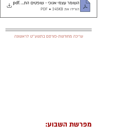
.pdf
השומר עצמי אנוכי - שופטים התשפ''א -עט
הורידו את PDF • 245KB
עריכה מחודשת-פורסם בתשע''ט לראשונה
מפרשת השבוע: