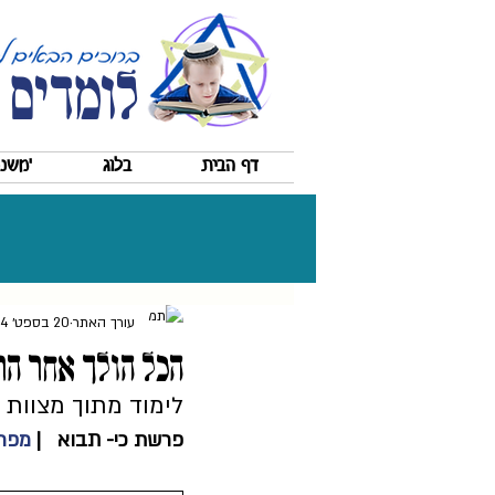
לומדים 
דף הבית
בלוג
'משננ
עורך האתר
20 בספט׳ 2024
הכל הולך אחר ה
לימוד מתוך מצוות ה
פרשת כי- תבוא   | 
מפרש