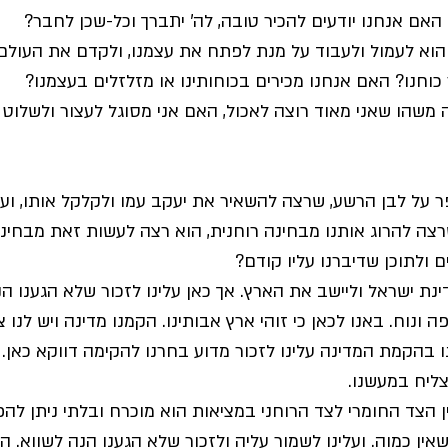
 האם אנחנו יודעים להכיר טובה, לה' יתברך וכל-שכן לחבר? 
ו הוא לעמול ולעבוד על מנת לפתח את עצמנו, ולקדם את העולם 
 כוחנו? האם אנחנו מכירים בכוחותינו או מזלזלים בעצמנו?
משהו שאני מאוד רוצה לאכול, האם אני מסוגל לעצור ולשלוט ב
 על לבן הרשע, שרצה להשאיר את יעקב עמו ולקלקל אותו, וע
רצה להרוג אותנו מבחינה רוחנית, הוא רצה לעשות זאת מבחינה
 ולתוכן שדיברנו עליו קודם?
ינת ישראל וליישב את הארץ. אך כאן עלינו לזכור שלא הגענו הנה
ה ונוח. באנו לכאן כי זוהי ארץ אבותינו. הקמנו מדינה ויש לנו 
בהקמת המדינה עלינו לזכור מדוע בחרנו להקימה דווקא כאן. נ
צליח במעשנו. 
 הצד החומרי לצד הרוחני במציאות הוא מוכרח ובלתי ניתן להפר
ין כמוה. ועלינו לשמור עליה ולזכור שלא הגענו הנה לשווא. הג