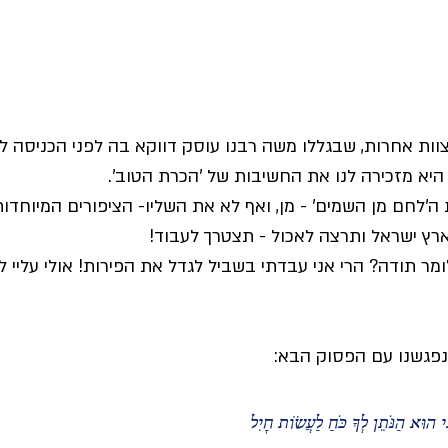
וות אחרות, שבגללו משה רבנו עוסק דווקא בה לפני הכניסה ל
יא מזכירה לנו את החשיבות של 'הכרת הטוב'.
 ה'לחם מן השמים' - מן, ואף לא את השליו- הציפורים המיוחדו
רץ ישראל ותרצה לאכול - תצטרך לעבוד! 
מר תודה? הרי אני עבדתי בשביל לגדל את הפירות! אולי עליי ל
פגשנו עם הפסוק הבא: 
י הוּא הַנֹּתֵן לְךָ כֹּחַ לַעֲשׂוֹת חָיִל