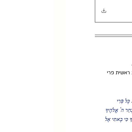
       
 ראשית פרי 
כָּל פְּרִי 
בְחַר ה' אֱלֹהֶיךָ 
יךָ כִּי בָאתִי אֶל 