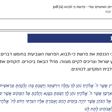
 האישיים שלי - פרשת כי תבוא (4)
.pdf
                                                       
י הכנסת את פרשת כי-תבוא, הפרשה השביעית בחומש דברים. 
 ישראל וצריכים לקיים מצווה. מהי? הבאת ביכורים. לוקחים את
בית המקדש, לכוהנים. 
אֲשֶׁר ה' אֱלֹהֶיךָ נֹתֵן לְךָ נַחֲלָה וִירִשְׁתָּהּ וְיָשַׁבְתָּ בָּהּ: וְלָקַחְתָּ מֵרֵאשִׁית 
ְצְךָ אֲשֶׁר ה' אֱלֹהֶיךָ נֹתֵן לָךְ וְשַׂמְתָּ בַטֶּנֶא וְהָלַכְתָּ אֶל הַמָּקוֹם אֲשֶׁר יִ
 אֶל הַכֹּהֵן אֲשֶׁר יִהְיֶה בַּיָּמִים הָהֵם וְאָמַרְתָּ אֵלָיו הִגַּדְתִּי הַיּוֹם לַה' אֱלֹהֶ
אֲבֹתֵינוּ לָתֶת לָנוּ