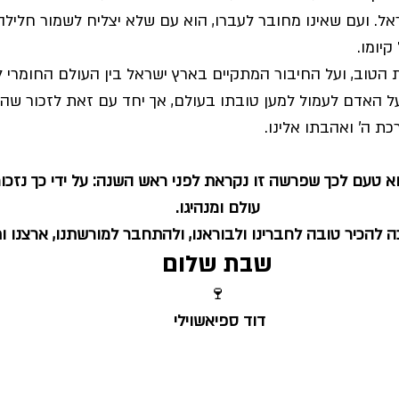
אל. ועם שאינו מחובר לעברו, הוא עם שלא יצליח לשמור חלילה 
יומו.
הטוב, ועל החיבור המתקיים בארץ ישראל בין העולם החומרי ל
על האדם לעמול למען טובתו בעולם, אך יחד עם זאת לזכור שה
 ה' ואהבתו אלינו. 
א טעם לכך שפרשה זו נקראת לפני ראש השנה: על ידי כך נזכור
עולם ומנהיגו.
כה להכיר טובה לחברינו ולבוראנו, ולהתחבר למורשתנו, ארצנו ות
שבת שלום
🍷
דוד ספיאשוילי