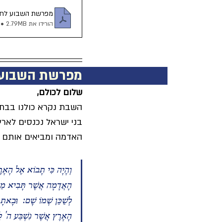
מפרשת השבוע לחיים
הורידו את PDF • 2.79MB
מפרשת השבוע          
שלום לכולם,
השבת נקרא כולנו בבת
בני ישראל נכנסים לארץ
האדמה ומביאים אותם ל
וְהָיָה כִּי תָבוֹא אֶל הָאָרֶץ 
הָאֲדָמָה אֲשֶׁר תָּבִיא מֵאַר
לְשַׁכֵּן שְׁמוֹ שָׁם:  וּבָאתָ
הָאָרֶץ אֲשֶׁר נִשְׁבַּע ה' לַ