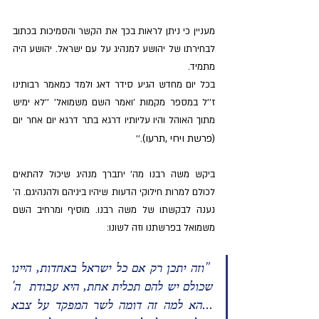
מעניין כי ניתן לראות בכך את הקשר והסמיכות בכתוב 
לבחירתו של יהושע למנהיג על עם ישראל. יהושע היה 
מתמיד.
בכל יום מחדש הגיע סידר דאג ולמד כמאמר רבותינו 
ז''ל במספר מקמות 'ואמר השם משמואל' ''לא ימיש 
מתוך האוהל והיו עליותיו דרגא בתר דרגא יום אחר יום 
(פרשת ויחי ,תרעו)
.''
ביקש משה רבנו מה' יתברך מנהיג שיכול להתאים 
לכולם למרות חילוקי הדעות שיהיו ביניהם ולהנהיגם. ה' 
נענה לבקשתו של משה רבנו. מוסיף ומרחיב השם 
משמואל בפרשתנו וזה לשונו:
 "וזה יתכן רק אם כל ישראל באחדות, היינו 
שכולם יש להם תכלית אחת, היא עבודת  ה' 
...הא למה זה דומה לשר המפקד על צבא 