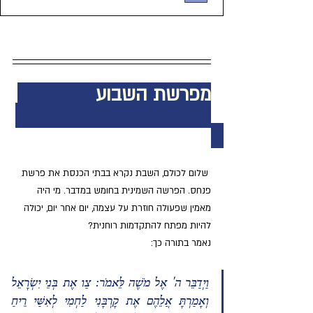
מפרשת השבוע              
 שלום לכולם, השבת נקרא בבתי הכנסת את פרשת 
פנחס. הפרשה השמינית בחומש במדבר. מי היה 
מאמין שפעולה חוזרת על עצמה, יום אחר יום, יכולה 
להיות מפתח להתקדמות רוחנית? 
נאמר בתורה כך:
וַיְדַבֵּר ה' אֶל מֹשֶׁה לֵּאמֹר: צַו אֶת בְּנֵי יִשְׂרָאֵל 
וְאָמַרְתָּ אֲלֵהֶם אֶת קָרְבָּנִי לַחְמִי לְאִשַּׁי רֵיחַ 