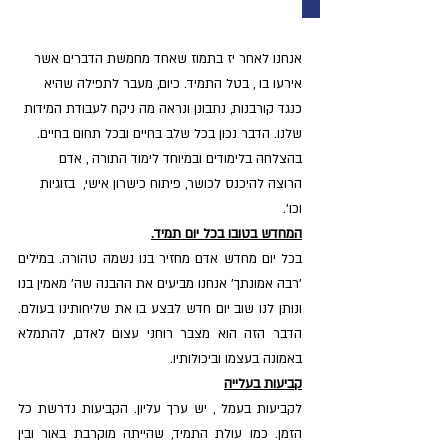
אנחנו לאחר יז בתמוז שאחד מחמשת הדברים אשר 
אירעו בו , בטל התמיד. כיום, מעבר לתפילה שהיא 
כנגד קורבנות, נתבונן ונראה מה ניקח לעבודת המידות 
שלנו. הדבר נכון בכל שלב בחיים ובכל תחום בחיים. 
בהצלחה בלימודים ובמיוחד לימוד התורה , אדם 
הרוצה להיכנס לכושר, פיתוח כישרון אישי,  בזוגיות 
וכו'.
המחדש בטובו בכל יום תמיד.
בכל יום מחדש אדם מחזיר בנו נשמה טהורה. במילים 
'רבה אמונתך' אנחנו מביעים את ההבנה שה' מאמין בנו 
ונותן לנו שוב יום חדש לבצע בו את שליחותינו בעולם. 
הדבר הזה הוא מצבר רוחני עצום לאדם, להתמלא 
באמונה בעצמו וביכולותיו.
קביעות בעלייה
לקביעות בעמל , יש ערך עליון. הקביעות נדרשת כל 
הזמן. כמו עולת התמיד, שהייתה מוקרבת באור ובין 