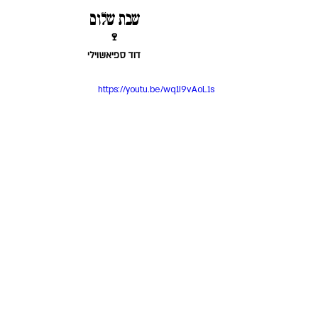
שבת שלום 
🍷
דוד ספיאשוילי
https://youtu.be/wq1I9vAoL1s