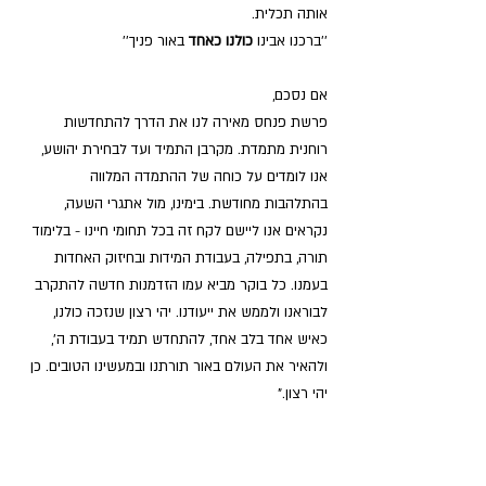
אותה תכלית.
''ברכנו אבינו 
כולנו כאחד
 באור פניך''
אם נסכם,
פרשת פנחס מאירה לנו את הדרך להתחדשות 
רוחנית מתמדת. מקרבן התמיד ועד לבחירת יהושע, 
אנו לומדים על כוחה של ההתמדה המלווה 
בהתלהבות מחודשת. בימינו, מול אתגרי השעה, 
נקראים אנו ליישם לקח זה בכל תחומי חיינו - בלימוד 
תורה, בתפילה, בעבודת המידות ובחיזוק האחדות 
בעמנו. כל בוקר מביא עמו הזדמנות חדשה להתקרב 
לבוראנו ולממש את ייעודנו. יהי רצון שנזכה כולנו, 
כאיש אחד בלב אחד, להתחדש תמיד בעבודת ה', 
ולהאיר את העולם באור תורתנו ובמעשינו הטובים. כן 
יהי רצון."