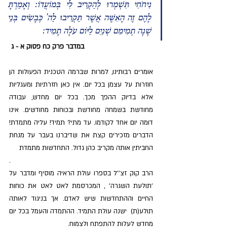
נִיחֹחִי תִּשְׁמְרוּ לְהַקְרִיב לִי בְּמוֹעֲדוֹ: וְאָמַרְתָּ 
לָהֶם זֶה הָאִשֶּׁה אֲשֶׁר תַּקְרִיבוּ לַה' כְּבָשִׂים בְּנֵי 
שָׁנָה תְמִימִם שְׁנַיִם לַיּוֹם עֹלָה תָמִיד:
במדבר פרק כח פסוק א - ג 
אומרים רבותינו, למרות שברמה הטכנית הפעולות הן 
חוזרות על עצמן בכל יום. אין כאן חזרתיות ומעגליות 
אלא בדיוק ההפך מכך. בכל יום מחדש, עבודה 
מחודשת בשמחה מחודשת ובכוחות מחודשים. אינו 
דומה יום אחד לקודמו. עד מתי? תמיד! עליה מתמדת! 
הדברים מזכירים קצת את שדיברנו בעבר על מנחת 
החביתין אותה מקריב כהן גדול. התחדשות מתמדת
.
הרב קוק זצ''ל בספרו עולת הראיה מוסיף ומדבר על 
'תולעת השגרה' , המכרסמת לאט לאט את כוחות 
החיים וההתחדשות שיש לאדם. אך בניגוד לאותה 
תולע(ת)  ישנה עולת התמיד. ההתמדה והעמל בכל יום 
מחדש לעלות להתפתח ולצמוח.