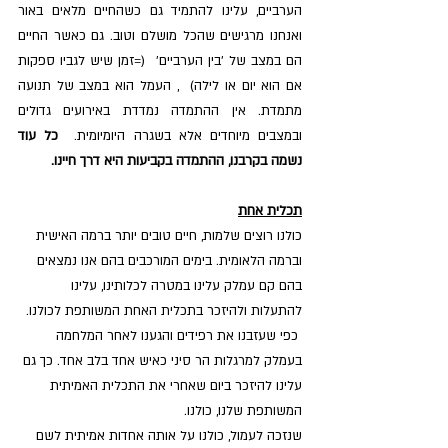
הערביים, עלינו להתמיד גם כשהחיים מלאים באור 
ואנחנו מרגישים שהכל מושלם וטוב. גם כאשר החיים 
הם במצב של 'בין הערביים'  (=זמן שיש לגביו ספקות 
אם הוא יום או לילה)  , העמל הוא במצב של תנועה 
מתמדת. אין ההתמדה נמדדת באירועים גדולים 
ובמצבים מיוחדים אלא בשגרה היומיומית.  
כל עוד 
נשמה בקרבנו, ההתמדה בקביעות היא דרך חיינו.
תכלית אחת
כולנו רוצים שלמות, חיים טובים יותר ברמה האישית 
וברמה הלאומית. בימים המורכבים בהם אנו נמצאים 
בהם קם עמלק עלינו במטרה לכלותינו, עלינו 
להתעלות ולהיזכר בתכלית האחת המשותפת לכולנו. 
 כפי שעזבנו את רפידים והגענו לאחר המלחמה 
בעמלק למרגלות הר סיני כאיש אחד בלב אחד. כך גם 
עלינו להיזכר ביום שאחרי את התכלית האמיתית 
המשותפת שלנו, כולנו.
שנזכה לעמול, כולנו על אותה אחדות אמיתית לשם 